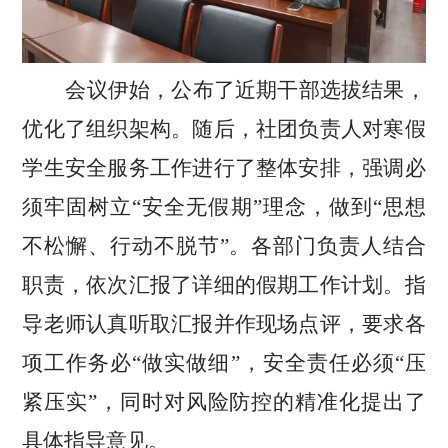
会议
伊始
，公布了近期干部选拔结果，
优化了
组织
架构
。
随后，社团负责人对寒假
学生安全服务
工作
进行了整体安排
，强调
必
须牢固树立
“
安全无假期
”
理念
，
做到
“
思想
不松
懈
、
行动
不
脱节
”。
各
部门负责人
结合
职责，依次汇报了详细的
假期工作
计划
。
指
导老师
认真听取汇报并作现场点评
，
要求各
项工作务必
“做实做细”，安全责任必须“压
紧压实”，同时对风险防控的精准化提出了
具体指导意见。