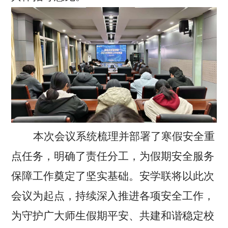
本
次会
议系统梳理并部署了寒假安全重
点任务，明确了责任分工，为假期安全服务
保障工作奠定了坚实基础
。
安学联
将
以此次
会议为起点，持续深入
推进各项
安全
工作，
为
守护广大
师生
假期平安、
共
建和谐
稳定
校