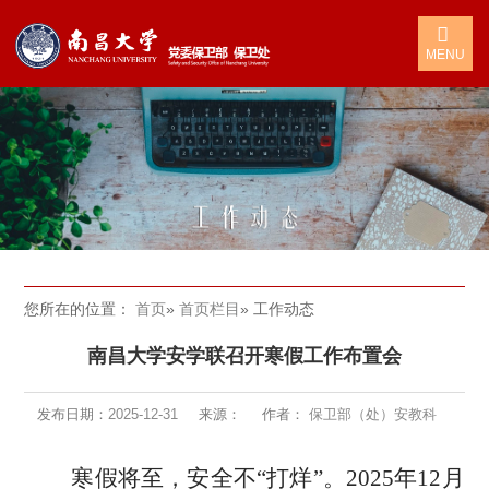
MENU
您所在的位置：
首页
»
首页栏目
» 工作动态
南昌大学安学联召开寒假工作布置会
发布日期：
2025-12-31
来源：
作者：
保卫部（处）安教科
寒假将至，安全不
“
打烊
”。
2025年12月