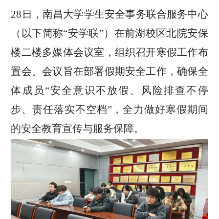
28日
，南昌大学学生安全事务联合服务中心
（以下简称
“安学联”）在前湖校区
北院
安保
楼二楼多媒体会议室，
组织
召开寒假工作布
置会。会议
旨在部署假期安全工作，确保全
体成员
“
安全意识不放假、风险排查不停
步、责任落实不空档
”
，
全力做好寒假期间
的安全教育宣传与服务保障
。