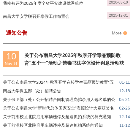
2026-03-10
我校被评为2025年度全省平安建设优秀单位
2025-12-31
南昌大学安学联召开寒假工作布置会
通知公告
More
10
关于公布南昌大学2025年秋季开学毒品预防教
育“五个一”活动之禁毒书法字体设计创意活动获
Nov 月
奖名单暨优秀作品展示的通知
关于公布南昌大学2024年秋季开学在校学生毒品预防教育“五
01-11
个一”活动之禁毒原创短视频竞赛活动获奖名单的通知
南昌大学保卫部（处）招聘公告
12-18
关于保卫部（处）公开招聘合同制管理岗拟录用人选名单的公
05-31
示
关于公布南昌大学“新时代总体国家安全”海报设计大赛获奖名
02-26
单的通知
关于前湖校区北院启用车辆违停及超速抓拍系统的补充通知
12-14
关于前湖校区北院启用车辆违停及超速抓拍系统的通知
11-12